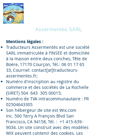
Traducteurs
Assermentés SARL
Mentions légales :
Traducteurs Assermentés est une société
SARL immatriculée à l’INSEE et domiciliée
à la maison entre deux conches, Tête de
Boëre, 17170 Courçon, Tél.:
06 01 17 65
33
, Courriel: contact[at]traducteurs-
assermentes.fr;
Numéro d'inscription au registre du
commerce et des sociétés de La Rochelle
(SIRET) 504 643
305 00015
;
Numéro de TVA intracommunautaire : FR
02504643305
Son hébergeur de site est Wix.com
Inc. 500 Terry A François Blvd San
Francisco, CA 94158, Tél. :
+1 415-639-
9034
. Un site construit avec des modèles
WIX peuvent contenir des cookies. Les