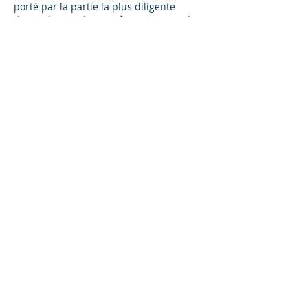
porté par la partie la plus diligente
devant les juridictions françaises, seules
compétentes pour régler ce litige.
Traducteurs Assermentés S.A.R.L
Boîte Postale 13119
17033, LA ROCHELLE cedex
SIREN : 504 643 305
Tél.:
+33 (0) 6 01 17 65 33
contact@traducteurs-assermentes.fr
CGV
Mentions légales