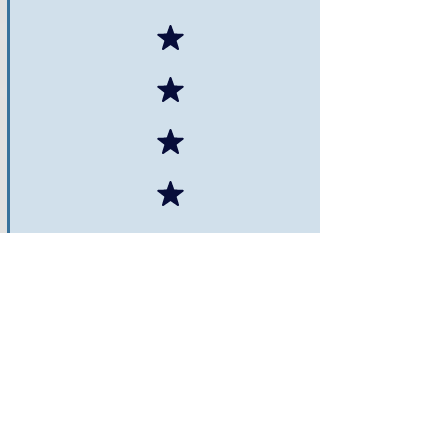
Muito satisfeita! Responderam muito
rapidamente ao meu pedido,
mantiveram a comunicação aberta e
entregaram muito mais cedo do que o
prazo previsto. Altamente
recomendado.
2 de março de 2020